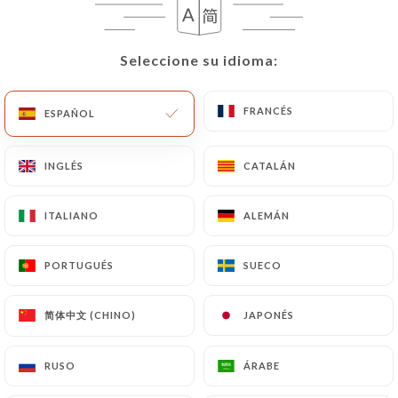
pasaporte).
Las solicitudes de supresión de Datos Personales
Seleccione su idioma:
Seleccione su idioma:
estarán sujetas a las obligaciones impuestas a
https://lecoche-paris.fr
por la ley, en particular
FRANCÉS
FRANCÉS
ESPAÑOL
ESPAÑOL
en materia de conservación o archivo de
documentos. Por último, los Usuarios de
INGLÉS
INGLÉS
CATALÁN
CATALÁN
https://lecoche-paris.fr
pueden presentar una
reclamación ante las autoridades de control, y en
particular ante la CNIL
ITALIANO
ITALIANO
ALEMÁN
ALEMÁN
(
https://www.cnil.fr/fr/plaintes
).
PORTUGUÉS
PORTUGUÉS
SUECO
SUECO
7.4 No comunicación de los datos personales
https://lecoche-paris.fr
se abstiene de tratar,
简体中文 (CHINO)
简体中文 (CHINO)
JAPONÉS
JAPONÉS
alojar o transferir la Información recogida de sus
Clientes a un país situado fuera de la Unión
RUSO
RUSO
ÁRABE
ÁRABE
Europea o reconocido como «no adecuado» por la