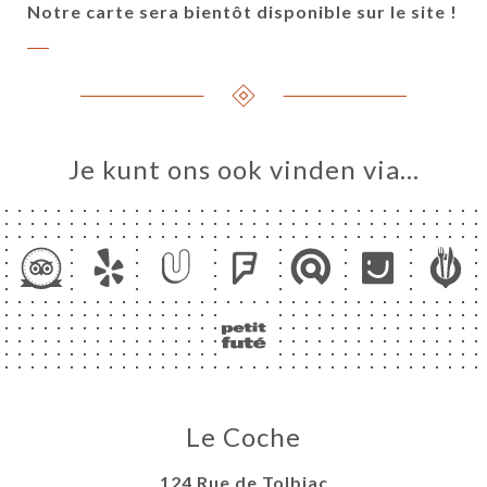
Notre carte sera bientôt disponible sur le site !
Je kunt ons ook vinden via…
ME
ERIJ
IEW
NU
TACT
Le Coche
124 Rue de Tolbiac